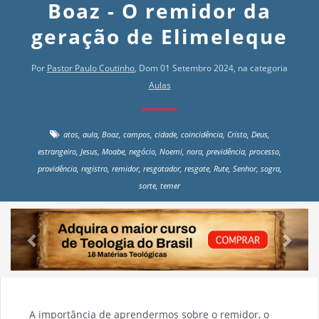
Boaz - O remidor da
geração de Elimeleque
Por
Pastor Paulo Coutinho
, Dom 01 Setembro 2024, na categoria
Aulas
atos
,
aula
,
Boaz
,
campos
,
cidade
,
coincidência
,
Cristo
,
Deus
,
estrangeiro
,
Jesus
,
Moabe
,
negócio
,
Noemi
,
nora
,
previdência
,
processo
,
providência
,
registro
,
remidor
,
resgatador
,
resgate
,
Rute
,
Senhor
,
sogra
,
sorte
,
temer
Previous
Next
A importância de aprendermos sobre o remidor, o